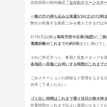
旧気高郡の焼却施設
「ながおクリーンステ
一般の方の持ち込みは来週3/24(土)の12時
弊社の収集する家庭ごみを搬入できるのは今週
3/19(月)以降は
鳥取市西今在家(地図)
の
「
神
運搬距離がこれまでの約5倍
ほどに伸びてし
それに対応すべく、車両と収集スタッフを
各地区へ収集にお伺いする時間がこれまで
ごみステーションの掃除など管理をなさる
何卒ご了承ください。
ゴミ出し時間はこれまで通り当日の朝８時
作業時間がこれまで以上に過密になること