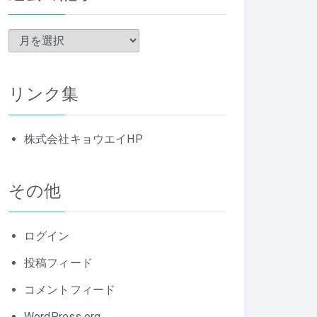
過
去
の
リンク集
記
事
株式会社キョウエイHP
その他
ログイン
投稿フィード
コメントフィード
WordPress.org