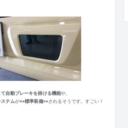
して自動ブレーキを掛ける機能
や、
システム
が
<<標準装備>>
されるそうです。すごい！