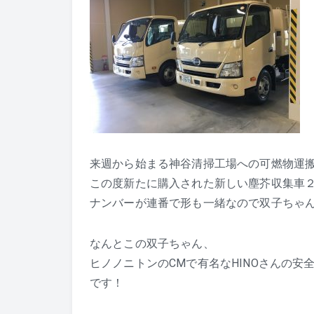
来週から始まる神谷清掃工場への可燃物運
この度新たに購入された新しい塵芥収集車２台
ナンバーが連番で形も一緒なので双子ちゃ
なんとこの双子ちゃん、
ヒノノニトンのCMで有名なHINOさんの安
です！