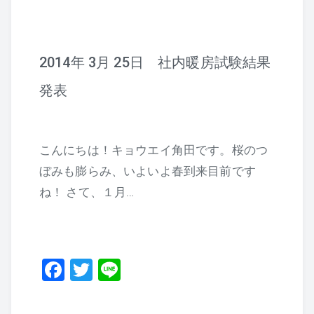
2014年 3月 25日 社内暖房試験結果
発表
こんにちは！キョウエイ角田です。桜のつ
ぼみも膨らみ、いよいよ春到来目前です
ね！ さて、１月…
F
T
Li
a
wi
n