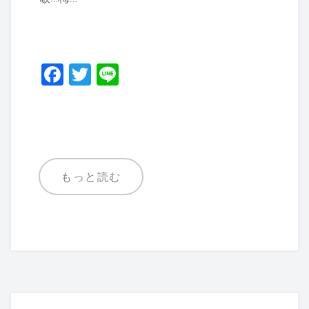
F
T
Li
a
wi
n
c
tt
e
e
er
b
もっと読む
o
o
k