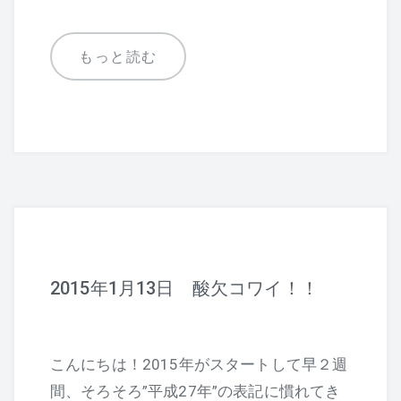
e
er
b
もっと読む
o
o
k
2015年1月13日 酸欠コワイ！！
こんにちは！2015年がスタートして早２週
間、そろそろ”平成27年”の表記に慣れてき