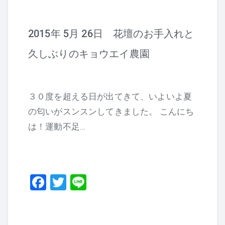
2015年 5月 26日 花壇のお手入れと
久しぶりのキョウエイ農園
３０度を超える日が出てきて、いよいよ夏
の匂いがスンスンしてきました。 こんにち
は！運動不足…
F
T
Li
a
wi
n
c
tt
e