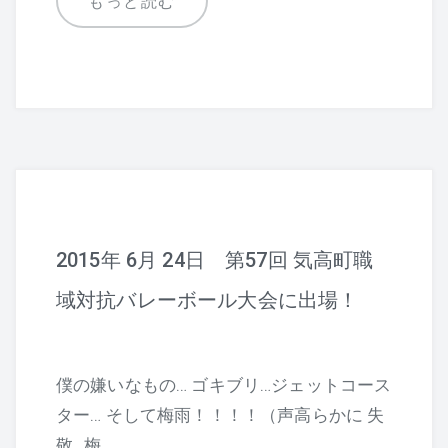
もっと読む
o
o
k
2015年 6月 24日 第57回 気高町職
域対抗バレーボール大会に出場！
僕の嫌いなもの… ゴキブリ…ジェットコース
ター… そして梅雨！！！！（声高らかに 失
敬…梅…