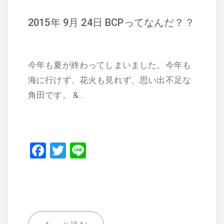
2015年 9月 24日 BCPってなんだ？？
今年も夏が終わってしまいました。今年も
海に行けず、花火も見れず、思い出不足な
角田です。 &…
F
T
Li
a
wi
n
c
tt
e
e
er
b