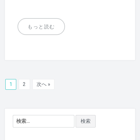
c
tt
e
e
er
b
もっと読む
o
o
k
1
2
次へ »
検
索: