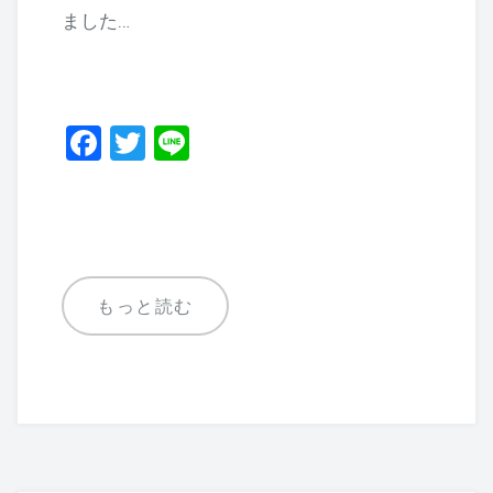
ました…
F
T
Li
a
wi
n
c
tt
e
e
er
b
もっと読む
o
o
k