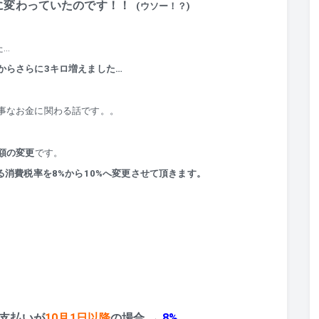
に変わっていたのです！！
(ウソー！？)
た…
からさらに3キロ増えました…
事なお金に関わる話です。。
額の変更
です。
る消費税率を8%から10%へ変更させて頂きます。
支払いが
10月1日以降
の場合 →
8%