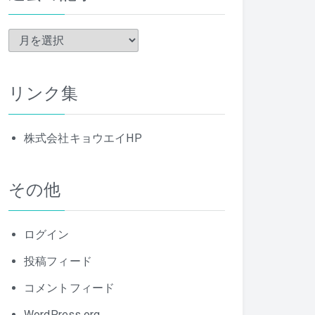
過
去
の
リンク集
記
事
株式会社キョウエイHP
その他
ログイン
投稿フィード
コメントフィード
WordPress.org