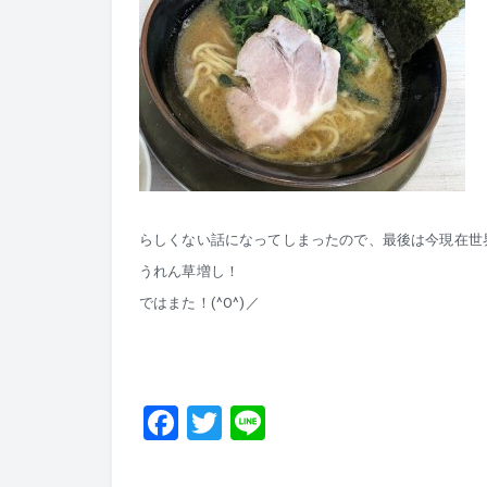
らしくない話になってしまったので、最後は今現在世
うれん草増し！
ではまた！(^O^)／
F
T
Li
a
wi
n