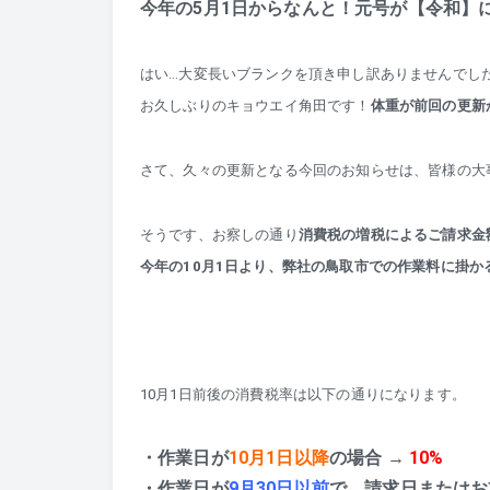
今年の5月1日からなんと！元号が【令和】
はい…大変長いブランクを頂き申し訳ありませんでし
お久しぶりのキョウエイ角田です！
体重が前回の更新
さて、久々の更新となる今回のお知らせは、皆様の大
そうです、お察しの通り
消費税の増税によるご請求金
今年の10月1日より、弊社の鳥取市での作業料に掛か
10月1日前後の消費税率は以下の通りになります。
・作業日が
10月1日以降
の場合 →
10%
・作業日が
9月30日以前
で、請求日またはお