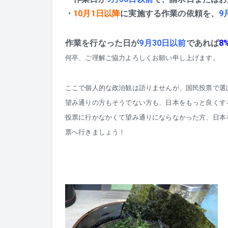
・
10月1日以降
に実施する作業の依頼を、
9
作業を行なった日が
9月30日以前
であれば
8
何卒、ご理解ご協力よろしくお願い申し上げます。
ここで個人的な政治観は語りませんが、国民投票で選
望み通りの方もそうでない方も、日本をもっと良くす
投票に行かなかくて望み通りにならなかった方、日本
票へ行きましょう！