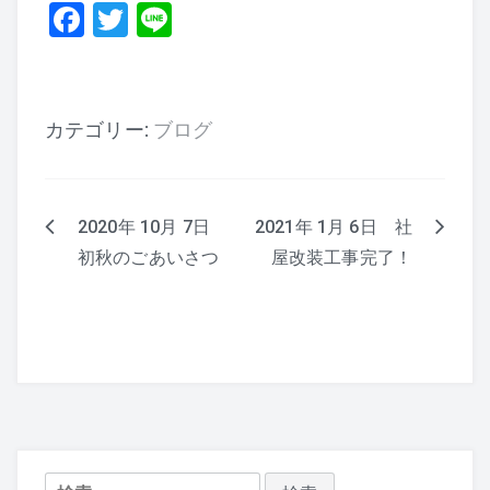
F
T
Li
a
wi
n
c
tt
e
e
er
カテゴリー:
ブログ
b
o
o
2020年 10月 7日
2021年 1月 6日 社
投
k
初秋のごあいさつ
屋改装工事完了！
稿
ナ
ビ
ゲ
ー
検