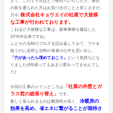
さて、この１ヶ月ほどで弊社へいらした方、弊社
の前を通られた方はお気づきのことと存じますが､
株式会社キョウエイの社屋で大規模
只今､
な工事が行われております。
これほど大規模な工事は、新車庫棟を建設した
2016年以来ですね。
ふとその当時のブログを読み返してみて、ウケを
狙うのに必死な当時の筆者の心中を思い出し、
「穴があったら埋めておこう」
という気持ちにな
りました(4年経ってもあまり変わってませんでし
た)
「社屋の外壁とガ
今回の工事のメインどころは
ラス窓の総張り替え」
です。
冷暖房の
新しく張られるものは断熱性が高く、
効果を高め、省エネに繋がることが期待さ