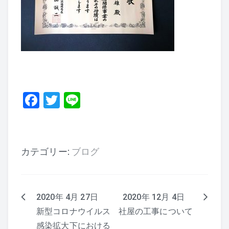
F
T
Li
a
wi
n
c
tt
e
e
er
カテゴリー:
ブログ
b
o
o
2020年 4月 27日
2020年 12月 4日
投
k
新型コロナウイルス
社屋の工事について
稿
感染拡大下における