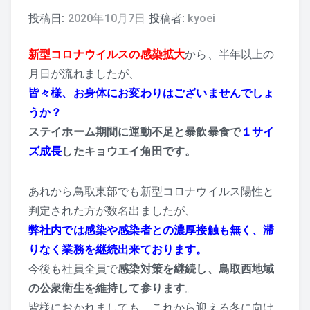
投稿日:
2020年10月7日
投稿者:
kyoei
新型コロナウイルスの感染拡大
から、半年以上の
月日が流れましたが、
皆々様、お身体にお変わりはございませんでしょ
うか？
ステイホーム期間に運動不足と暴飲暴食で
１サイ
ズ成長
したキョウエイ角田です。
あれから鳥取東部でも新型コロナウイルス陽性と
判定された方が数名出ましたが、
弊社内では感染や感染者との濃厚接触も無く、滞
りなく業務を継続出来ております。
今後も社員全員で
感染対策を継続し、鳥取西地域
の公衆衛生を維持して参ります
。
皆様におかれましても、これから迎える冬に向け