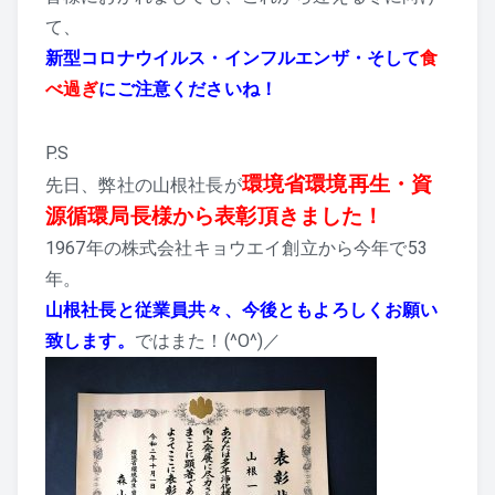
て、
新型コロナウイルス・インフルエンザ・そして
食
べ過ぎ
にご注意くださいね！
P.S
環境省環境再生・資
先日、弊社の山根社長が
源循環局長様から表彰頂きました！
1967年の株式会社キョウエイ創立から今年で53
年。
山根社長と従業員共々、今後ともよろしくお願い
致します。
ではまた！(^O^)／